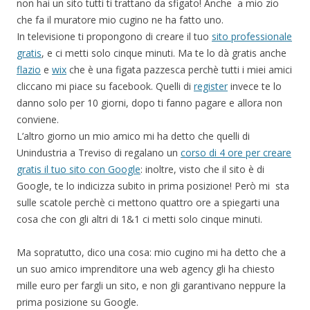
non hai un sito tutti ti trattano da sfigato! Anche a mio zio
che fa il muratore mio cugino ne ha fatto uno.
In televisione ti propongono di creare il tuo
sito professionale
gratis
, e ci metti solo cinque minuti. Ma te lo dà gratis anche
flazio
e
wix
che è una figata pazzesca perchè tutti i miei amici
cliccano mi piace su facebook. Quelli di
register
invece te lo
danno solo per 10 giorni, dopo ti fanno pagare e allora non
conviene.
L’altro giorno un mio amico mi ha detto che quelli di
Unindustria a Treviso di regalano un
corso di 4 ore per creare
gratis il tuo sito con Google
: inoltre, visto che il sito è di
Google, te lo indicizza subito in prima posizione! Però mi sta
sulle scatole perchè ci mettono quattro ore a spiegarti una
cosa che con gli altri di 1&1 ci metti solo cinque minuti.
Ma sopratutto, dico una cosa: mio cugino mi ha detto che a
un suo amico imprenditore una web agency gli ha chiesto
mille euro per fargli un sito, e non gli garantivano neppure la
prima posizione su Google.