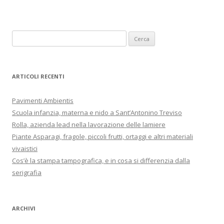
R
i
c
e
ARTICOLI RECENTI
r
c
Pavimenti Ambientis
a
Scuola infanzia, materna e nido a Sant’Antonino Treviso
p
Rolla, azienda lead nella lavorazione delle lamiere
e
Piante Asparagi, fragole, piccoli frutti, ortaggi e altri materiali
r
vivaistici
:
Cos’è la stampa tampografica, e in cosa si differenzia dalla
serigrafia
ARCHIVI