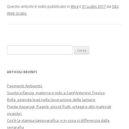
Questo articolo è stato pubblicato in
Blog
il
31 Luglio 2017
da
Sito
Web Gratis
.
R
i
c
e
ARTICOLI RECENTI
r
c
Pavimenti Ambientis
a
Scuola infanzia, materna e nido a Sant’Antonino Treviso
p
Rolla, azienda lead nella lavorazione delle lamiere
e
Piante Asparagi, fragole, piccoli frutti, ortaggi e altri materiali
r
vivaistici
:
Cos’è la stampa tampografica, e in cosa si differenzia dalla
serigrafia