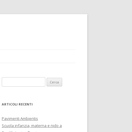
R
i
c
e
ARTICOLI RECENTI
r
c
Pavimenti Ambientis
a
Scuola infanzia, materna e nido a
p