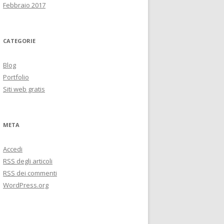
Febbraio 2017
CATEGORIE
Blog
Portfolio
Siti web gratis
META
Accedi
RSS
degli articoli
RSS
dei commenti
WordPress.org