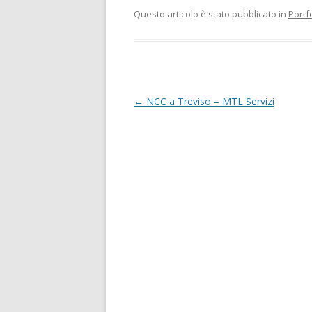
Questo articolo è stato pubblicato in
Portf
Navigazione
←
NCC a Treviso – MTL Servizi
articolo