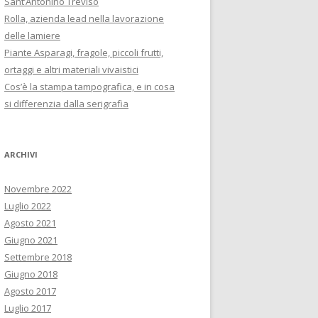
Sant’Antonino Treviso
e
Rolla, azienda lead nella lavorazione
r
delle lamiere
:
Piante Asparagi, fragole, piccoli frutti,
ortaggi e altri materiali vivaistici
Cos’è la stampa tampografica, e in cosa
si differenzia dalla serigrafia
ARCHIVI
Novembre 2022
Luglio 2022
Agosto 2021
Giugno 2021
Settembre 2018
Giugno 2018
Agosto 2017
Luglio 2017