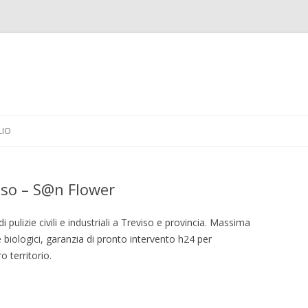
Vai
al
LIO
contenuto
viso – S@n Flower
pulizie civili e industriali a Treviso e provincia. Massima
 e biologici, garanzia di pronto intervento h24 per
 territorio.